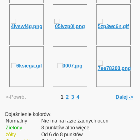
<-Powrót
1
2
3
4
Dalej ->
Objaśnienie kolorów:
Normalny
Nie ma na razie żadnych ocen
Zielony
8 punktów albo więcej
żółty
Od 6 do 8 punktów