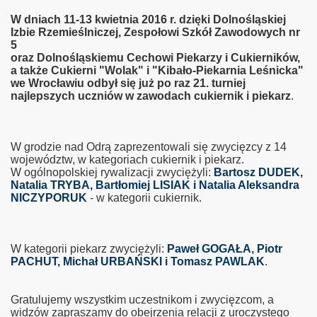
W dniach 11-13 kwietnia 2016 r. dzięki Dolnośląskiej
Izbie Rzemieślniczej, Zespołowi Szkół Zawodowych nr
5
oraz Dolnośląskiemu Cechowi Piekarzy i Cukierników,
a także Cukierni "Wolak" i "Kibało-Piekarnia Leśnicka"
we Wrocławiu odbył się już po raz 21. turniej
najlepszych uczniów w zawodach cukiernik i piekarz
.
W grodzie nad Odrą zaprezentowali się zwycięzcy z 14
województw, w kategoriach cukiernik i piekarz.
W ogólnopolskiej rywalizacji zwyciężyli:
Bartosz DUDEK,
Natalia TRYBA, Bartłomiej LISIAK i Natalia Aleksandra
NICZYPORUK
- w kategorii cukiernik.
W kategorii piekarz zwyciężyli:
Paweł GOGAŁA, Piotr
PACHUT, Michał URBAŃSKI i Tomasz PAWLAK
.
Gratulujemy wszystkim uczestnikom i zwycięzcom, a
widzów zapraszamy do obejrzenia relacji z uroczystego