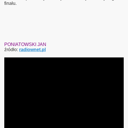
finału.
PONIATOWSKI JAN
źródło:
radiownet.pl