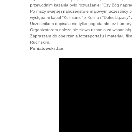
przewodnim kazania było rozważanie: "Czy Bóg napra
Po mszy świętej i nabożeństwie majowym uczestnicy p
występami kapel "Kulinianie" z Kulina i "Dolnoślązacy
Uczestnikom dopisała nie tylko pogoda ale też humory
Organizatorom należą się słowa uznania za wspaniałą
Zapraszam do obejrzenia fotoreportażu i materiału f
Rucińskim.
Poniatowski Jan