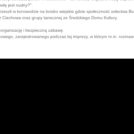
wdę jest nudny?".
rzeszli w korowodzie na boisko wiejskie gdzie społeczność sołectwa B
" z Ciechowa oraz grupy tanecznej ze Średzkiego Domu Kultury.
.
 organizację i bezpieczną zabawę.
ilmowego, zarejestrowanego podczas tej imprezy, w którym m.in. rozma