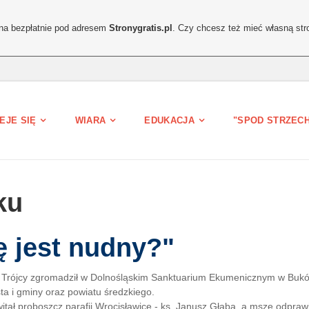
ona bezpłatnie pod adresem
Stronygratis.pl
. Czy chcesz też mieć własną str
EJE SIĘ
WIARA
EDUKACJA
"SPOD STRZEC
ku
 jest nudny?"
j Trójcy zgromadził w Dolnośląskim Sanktuarium Ekumenicznym w Buków
a i gminy oraz powiatu średzkiego.
 proboszcz parafii Wrocisławice - ks. Janusz Głąba, a mszę odprawił 