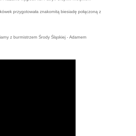
ukówek przygotowała znakomitą biesiadę połączoną z
wiamy z burmistrzem Środy Śląskiej - Adamem