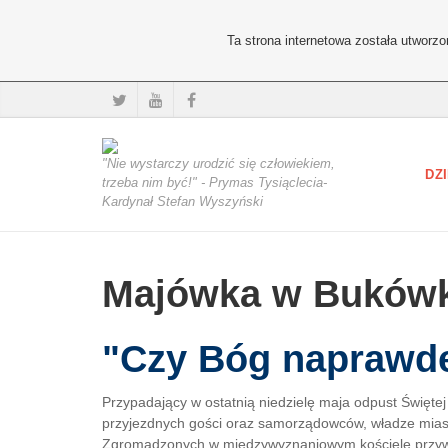
Ta strona internetowa została utworz
"Nie wystarczy urodzić się człowiekiem,
DZI
trzeba nim być!" - Prymas Tysiąclecia-
Kardynał Stefan Wyszyński
Majówka w Buków
"Czy Bóg naprawdę
Przypadający w ostatnią niedzielę maja odpust Święte
przyjezdnych gości oraz samorządowców, władze miast
Zgromadzonych w międzywyznaniowym kościele przywitał