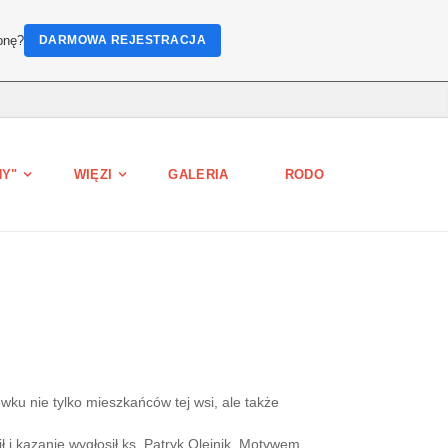
onę?
DARMOWA REJESTRACJA
HY"
WIĘZI
GALERIA
RODO
ku nie tylko mieszkańców tej wsi, ale także
i kazanie wygłosił ks. Patryk Olejnik. Motywem