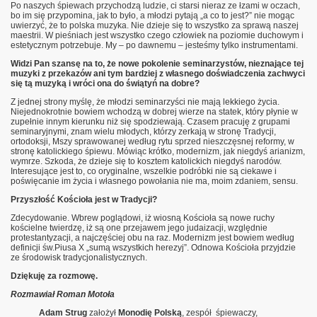
Po naszych śpiewach przychodzą ludzie, ci starsi nieraz ze łzami w oczach,
bo im się przypomina, jak to było, a młodzi pytają „a co to jest?” nie mogąc
uwierzyć, że to polska muzyka. Nie dzieje się to wszystko za sprawą naszej
maestrii. W pieśniach jest wszystko czego człowiek na poziomie duchowym i
estetycznym potrzebuje. My – po dawnemu – jesteśmy tylko instrumentami.
Widzi Pan szansę na to, że nowe pokolenie seminarzystów, nieznające tej
muzyki z przekazów ani tym bardziej z własnego doświadczenia zachwyci
się tą muzyką i wróci ona do świątyń na dobre?
Z jednej strony myślę, że młodzi seminarzyści nie mają lekkiego życia.
Niejednokrotnie bowiem wchodzą w dobrej wierze na statek, który płynie w
zupełnie innym kierunku niż się spodziewają. Czasem pracuję z grupami
seminaryjnymi, znam wielu młodych, którzy zerkają w stronę Tradycji,
ortodoksji, Mszy sprawowanej według rytu sprzed nieszczęsnej reformy, w
stronę katolickiego śpiewu. Mówiąc krótko, modernizm, jak niegdyś arianizm,
wymrze. Szkoda, że dzieje się to kosztem katolickich niegdyś narodów.
Interesujące jest to, co oryginalne, wszelkie podróbki nie są ciekawe i
poświęcanie im życia i własnego powołania nie ma, moim zdaniem, sensu.
Przyszłość Kościoła jest w Tradycji?
Zdecydowanie. Wbrew poglądowi, iż wiosną Kościoła są nowe ruchy
kościelne twierdzę, iż są one przejawem jego judaizacji, względnie
protestantyzacji, a najczęściej obu na raz. Modernizm jest bowiem według
definicji św.Piusa X „sumą wszystkich herezyj”. Odnowa Kościoła przyjdzie
ze środowisk tradycjonalistycznych.
Dziękuję za rozmowę.
Rozmawiał Roman Motoła
Adam Strug
założył
Monodię Polską
, zespół śpiewaczy,