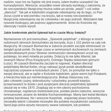
nadziei, nasz los na Sądzie nie jest znany, zatem trudno uzasadnić ów
hurraoptymizm. Wreszcie, wszystkie nowe obrzędy wynikają z założenia, że
do rzeczywistości liturgicznej można sobie po prostu „wejść” i coś sobie
„stworzyć”. Tak jak w katolickim oryginale odwołujemy się do tego, co Pan
Jezus czynił w wieczerniku i na krzyżu, tak w nowej rzeczywistości
liturgicznej odwołujemy się do człowieka i do jego potrzeb. Widziałem taki
rysunek ilustrujący, jak poprzez
aggiornamento
drzwi do Kościoła się
otworzyły i ludzie wyszli.
Jakie konkretnie pieśni śpiewał lud w czasie Mszy świętej?
Wymienienie ich jest niemożliwe. „Śpiewnik pelpliński”, z którego w moich
rodzinnych stronach (łomżyńskie) się korzysta, liczy 1 102 pieśni na cały rok
liturgiczny. W czasach Bismarcka w zaborze pruskim zaczęto eliminować ze
świątyń język polski. Do tego czasu w seminariach duchownych na ziemiach
zamieszkiwanych przez Słowian seminarzyści obowiązkowo uczyli się
polskiego, bo wieś mówiła po polsku. Dotyczy to nie tylko Warmii, tak
zwanych Mazur (Prus Książęcych), Dolnego Śląska (właściwie górnych
Łużyc). W czasach Bismarcka zaczęto to rugować. Kapłan diecezji
pelplińskiej Michał Keller, chcąc ratować język polski skodyfikował
najczęściej używane w kościołach pieśni. Z tym, że pomyślał nie tylko o
swojej diecezji, ale w ogóle o Kościele katolickim, gdzie wierni byli Polakami,
a hierarchia była już niemieckojęzyczna. Biskup miejscowy zaś,
jako człowiek czujny, dobroduszny i szlachetny, pozwolił księdzu
przeprowadzić to dzieło i pod auspicjami diecezji pelplińskiej śpiewnik
ukazał się w roku 1870. Znajdują się w nim utwory pochodzenia
chorałowego, najstarsze średniowieczne, polskie pieśni nabożne, wreszcie
renesansowe, pisane do tekstów Kochanowskiego. Mamy tam kwiat literatury
polskiej barokowej. No i wreszcie Karpiński, wspaniały pisarz kościelny,
niezwykły talent i człowiek niezwykle dla polskiej muzykalności zasłużony.
Spod jego pióra wyszły nieszpory zwane ludowymi, lub polskimi.