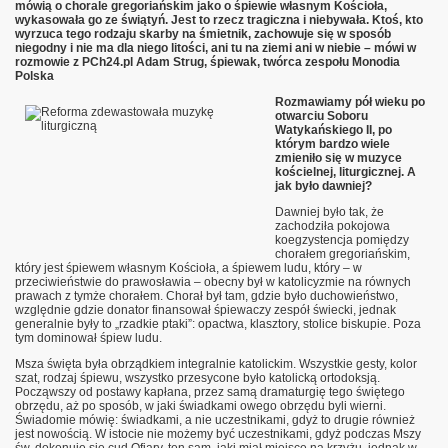
mówią o chorale gregoriańskim jako o śpiewie własnym Kościoła,
wykasowała go ze świątyń. Jest to rzecz tragiczna i niebywała. Ktoś, kto
wyrzuca tego rodzaju skarby na śmietnik, zachowuje się w sposób
liturgiczną
niegodny i nie ma dla niego litości, ani tu na ziemi ani w niebie – mówi w
rozmowie z PCh24.pl Adam Strug, śpiewak, twórca zespołu Monodia
Polska
 plony
Rozmawiamy pół wieku po
otwarciu Soboru
Watykańskiego II, po
którym bardzo wiele
zmieniło się w muzyce
 kulturę "spod strzechy"
kościelnej, liturgicznej. A
jak było dawniej?
Dawniej było tak, że
zachodziła pokojowa
koegzystencja pomiędzy
chorałem gregoriańskim,
który jest śpiewem własnym Kościoła, a śpiewem ludu, który – w
przeciwieństwie do prawosławia – obecny był w katolicyzmie na równych
prawach z tymże chorałem. Chorał był tam, gdzie było duchowieństwo,
względnie gdzie donator finansował śpiewaczy zespół świecki, jednak
generalnie były to „rzadkie ptaki”: opactwa, klasztory, stolice biskupie. Poza
tym dominował śpiew ludu.
Msza święta była obrządkiem integralnie katolickim. Wszystkie gesty, kolor
szat, rodzaj śpiewu, wszystko przesycone było katolicką ortodoksją.
Począwszy od postawy kapłana, przez samą dramaturgię tego świętego
obrzędu, aż po sposób, w jaki świadkami owego obrzędu byli wierni.
Świadomie mówię: świadkami, a nie uczestnikami, gdyż to drugie również
jest nowością. W istocie nie możemy być uczestnikami, gdyż podczas Mszy
św. dokonuje się cud Ofiary, ten sam, jaki miał miejsce na krzyżu, jednak w