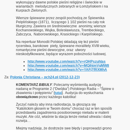
wykonujący dawne polskie pieśni religijne i świeckie w
wariantach melodycznych zebranych w Łomżyńskiem i na
Kurpiach Zielonych.
Wiersze śpiewane przez zespół pochodzą ze Śpiewnika
Pelplińskiego (1871), liczącego 1 102 pieśni na cały rok
liturgiczny. Zawiera on średniowieczne anonimy, wiersze
Kochanowskiego, Wujka, Bolesławiusza, Trembeckiego,
Zabczyca, Naborowskiego, Krasickiego i Karpińskiego.
Na repertuar Monodii Polskiej składają się też pieśni
rycerstwa, barokowe piety, śpiewane moralitety XVIII wieku,
romantyczne pieśni dewocyjne, oraz utwory
nieskodyfikowane, będące wyrazem pobożności ludowej.
http://www.youtube.com/watch?v=rQHPszuhlas
http://www.youtube.com/watch?v=MQjhtmVgMW8
http://www.youtube.com/watch?v=YAFj7fRXMhA
Za:
Polonia Christiana – pch24.pl (2012-12-23)
KOMENTARZ
BIBUŁY
: Polecamy wyśmienitą audycję
nadaną w Programie 2 (“Dwójka”) Polskiego Radia – “Śpiew o
zbawieniu i potępieniu” [
tutaj
]. Audycja do wysłuchania
obowiązkowo
przez każdego katolika!
Życzyć należy aby inna radiostacja, ta głosząca się
“Katolickim głosem w Twoim domu” chociaż raz w ten sposób
przedstawiła zagadnienia posoborowego nieładu w materii
muzyki. Ale cóż, właśnie ta stacja tenże nieład utrwala i dalej
rozwija…
Miejmy nadzieję, że dostrzeże swe błędy i poprowadzi grono