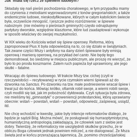
Jak miała się rzecz ze śpiewem ludowym?
Składały się nań pieśni pochodzenia chorałowego, w tym przypadku mamy
do czynienia z melodiami wyprowadzonymi z tonów gregoriańskich; a także
endemicznie ludowe, nieskodyfikowane, których w całym katolickim świecie
była, oczywiście mnogość. I jeszcze jedno rozróżnienie: w śpiewie
nabożnym (nie mówimy o pieśniach gminnych) często odnajdujemy
partytury dworskie, względnie klasztorne, które lud zaadaptował i wykonuje
w sposób właściwy do swojej muzykalności.
W XIX wieku do Kościoła wdarł się śpiew operowy. Reforma, którą
zaproponował Pius X była odpowiedzią na to, co się działo w świątyniach.
Tak zwane części Mszy i antyfony na dany dzień śpiewane były emisją
operową i manierą operową, na przykład
bel canto
. Nie będę tego
demonstrował, bo siedzimy w miejscu publicznym, ale proszę mi wierzyć, że
było to po prostu koszmarne. Zatem ruch papieża był uprawniony, ale jego
skutki – fatalne.
Wracając
d
o śpiewu ludowego. W trakcie Mszy tzw. cichej (czyli w
rzeczywistości – recytowanej) w rycie rzymskim wierni śpiewali aż do
dzwonka na
Sanctus.
Po dzwonku na tzw. małe podniesienie wracał śpiew i
trwał już do końca. Mówiąc krótko, ofiarnik robił swoje, a wierni robili swoje,
czyli modlili się tak, jak im pobożność dyktowała. Czyli sytuacja była zdrowa,
nie mieliśmy tej „gimnastyki” o proweniencji protestanckiej, którą uprawiamy
obecnie: wstań – powstań, wstań – powstań, odpowiedz, zaśpiewaj, usiądź,
itd.
Nie chcę wchodzić w kwestię, jakie były intencje reformatorów dlatego, że
będzie je sądził Bóg. Można mówić, że posługiwali się hurraoptymistyczną,
humanistyczną antropologią zakładającą, że człowiek sam z siebie jest
dobry. Twierdzę, że reformatorzy nie uwzględnili skutków grzechu, że w
obliczu Boga człowiek jednak powinien milczeć, a nie dialogować. Że Msza
święta jest w końcu przerażającą tajemnicą. Że, pomimo chrześcijańskiej