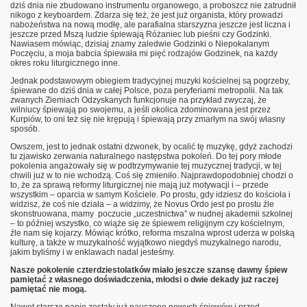
dziś dnia nie zbudowano instrumentu organowego, a proboszcz nie zatrudnił
nikogo z keyboardem. Zdarza się też, że jest już organista, który prowadzi
nabożeństwa na nową modłę, ale parafialna starszyzna jeszcze jest liczna i
jeszcze przed Mszą ludzie śpiewają Różaniec lub pieśni czy Godzinki.
Nawiasem mówiąc, dzisiaj znamy zaledwie Godzinki o Niepokalanym
Poczęciu, a moja babcia śpiewała mi pięć rodzajów Godzinek, na każdy
okres roku liturgicznego inne.
Jednak podstawowym obiegiem tradycyjnej muzyki kościelnej są pogrzeby,
śpiewane do dziś dnia w całej Polsce, poza peryferiami metropolii. Na tak
zwanych Ziemiach Odzyskanych funkcjonuje na przykład zwyczaj, że
wilniucy śpiewają po swojemu, a jeśli okolica zdominowana jest przez
Kurpiów, to oni też się nie krępują i śpiewają przy zmarłym na swój własny
sposób.
Owszem, jest to jednak ostatni dzwonek, by ocalić tę muzykę, gdyż zachodzi
tu zjawisko zerwania naturalnego następstwa pokoleń. Do tej pory młode
pokolenia angażowały się w podtrzymywanie tej muzycznej tradycji, w tej
chwili już w to nie wchodzą. Coś się zmieniło. Najprawdopodobniej chodzi o
to, że za sprawą reformy liturgicznej nie mają już motywacji i – przede
wszystkim – oparcia w samym Kościele. Po prostu, gdy idziesz do kościoła i
widzisz, że coś nie działa – a widzimy, że Novus Ordo jest po prostu źle
skonstruowana, mamy poczucie „uczestnictwa” w nudnej akademii szkolnej
– to później wszystko, co wiąże się ze śpiewem religijnym czy kościelnym,
źle nam się kojarzy. Mówiąc krótko, reforma mszalna wprost uderza w polską
kulturę, a także w muzykalność wyjątkowo niegdyś muzykalnego narodu,
jakim byliśmy i w enklawach nadal jesteśmy.
Nasze pokolenie czterdziestolatków miało jeszcze szansę dawny śpiew
pamiętać z własnego doświadczenia, młodsi o dwie dekady już raczej
pamiętać nie mogą.
Nawet starsze panie zostały już nauczone nowych śpiewów i przed