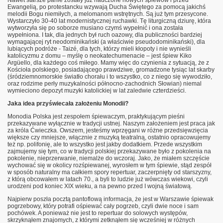
Ewangelią, po protestancku wzywają Ducha Świętego za pomocą jakichś
melodii Bogu niemiłych, a melomanom wstrętnych. Są już tym przesycone.
Wystarczyło 30-40 lat modernistycznej ruchawki. Tę liturgiczną dziurę, która
wytworzyła się po soborze musiano czymś wypełnić i ona została
wypełniona. I tak, dla jednych był ruch oazowy, dla publiczności bardziej
wymagającej ryt neodominikański (a właściwie pseudodominikański), dla
lubiących podróże - Taizé, dla tych, którzy mieli kłopoty i nie wynieśli
katolicyzmu z domu – myślę o neokatechumenacie – jest śpiew Kiko
Argüello, dla każdego coś miłego. Mamy więc do czynienia z sytuacją, że z
Kościoła polskiego, posiadającego prawdziwe, gromadzone tysiąc lat skarby
(śródziemnomorskie światło chorału i to wszystko, co z niego się wywodziło,
oraz rodzime perły muzykalności północno-zachodnich Słowian) niemal
wymieciono depozyt muzyki katolickiej w lat zaledwie czterdzieści.
Jaka idea przyświecała założeniu Monodii?
Monodia Polska jest zespołem śpiewaczym, praktykującym pieśni
przekazywane wyłącznie w tradycji ustnej. Naszym założeniem jest praca jak
za króla Ćwieczka. Owszem, jesteśmy wprzęgani w różne przedsięwzięcia
większe czy mniejsze, włącznie z muzyką teatralną, ostatnio opracowujemy
też np. polifonię, ale to wszystko jest jakby dodatkiem. Przede wszystkim
zajmujemy się tym, co w tradycji polskiej przekazywane było z pokolenia na
pokolenie, nieprzerwanie, niemalże do wczoraj. Jako, że miałem szczęście
wychować się w okolicy rozśpiewanej, wyrosłem w tym śpiewie, stąd zespół
w sposób naturalny ma całkiem spory repertuar, zaczerpnięty od starszyzny,
z którą obcowałem w latach 70., a byli to ludzie już wówczas wiekowi, czyli
urodzeni pod koniec XIX wieku, a na pewno przed I wojną światową.
Najpierw poszła pocztą pantoflową informacja, że jest w Warszawie śpiewak
pogrzebowy, który potrafi ośpiewać cały pogrzeb, czyli dwie noce i sam
pochówek. A ponieważ nie jest to repertuar do solowych występów,
skrzyknąłem znajomych, z którymi zetknąłem się wcześniej w różnych