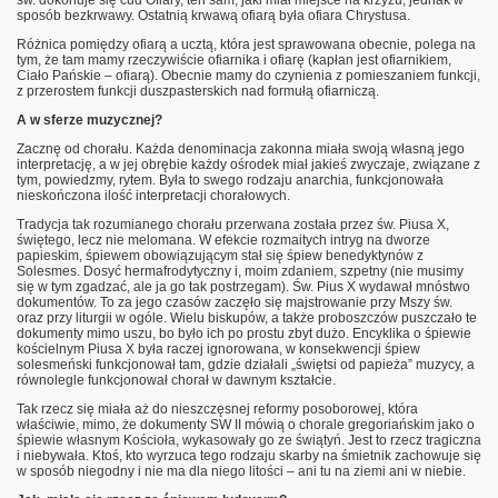
sposób bezkrwawy. Ostatnią krwawą ofiarą była ofiara Chrystusa.
Różnica pomiędzy ofiarą a ucztą, która jest sprawowana obecnie, polega na
tym, że tam mamy rzeczywiście ofiarnika i ofiarę (kapłan jest ofiarnikiem,
Ciało Pańskie – ofiarą). Obecnie mamy do czynienia z pomieszaniem funkcji,
z przerostem funkcji duszpasterskich nad formułą ofiarniczą.
A w sferze muzycznej?
Zacznę od chorału. Każda denominacja zakonna miała swoją własną jego
interpretację, a w jej obrębie każdy ośrodek miał jakieś zwyczaje, związane z
tym, powiedzmy, rytem. Była to swego rodzaju anarchia, funkcjonowała
nieskończona ilość interpretacji chorałowych.
Tradycja tak rozumianego chorału przerwana została przez św. Piusa X,
świętego, lecz nie melomana. W efekcie rozmaitych intryg na dworze
papieskim, śpiewem obowiązującym stał się śpiew benedyktynów z
Solesmes. Dosyć hermafrodytyczny i, moim zdaniem, szpetny (nie musimy
się w tym zgadzać, ale ja go tak postrzegam). Św. Pius X wydawał mnóstwo
dokumentów. To za jego czasów zaczęło się majstrowanie przy Mszy św.
oraz przy liturgii w ogóle. Wielu biskupów, a także proboszczów puszczało te
dokumenty mimo uszu, bo było ich po prostu zbyt dużo. Encyklika o śpiewie
kościelnym Piusa X była raczej ignorowana, w konsekwencji śpiew
solesmeński funkcjonował tam, gdzie działali „świętsi od papieża” muzycy, a
równolegle funkcjonował chorał w dawnym kształcie.
Tak rzecz się miała aż do nieszczęsnej reformy posoborowej, która
właściwie, mimo, że dokumenty SW II mówią o chorale gregoriańskim jako o
śpiewie własnym Kościoła, wykasowały go ze świątyń. Jest to rzecz tragiczna
i niebywała. Ktoś, kto wyrzuca tego rodzaju skarby na śmietnik zachowuje się
w sposób niegodny i nie ma dla niego litości – ani tu na ziemi ani w niebie.