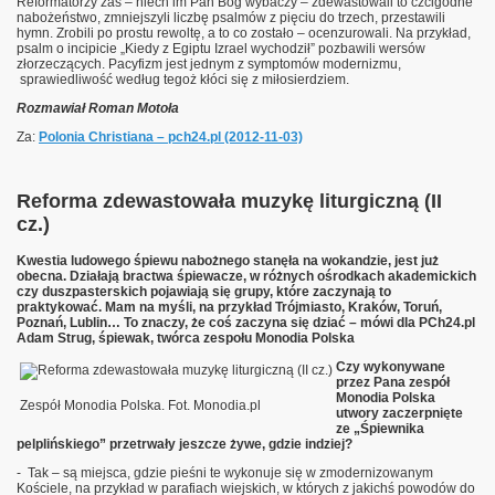
Reformatorzy zaś – niech im Pan Bóg wybaczy – zdewastowali to czcigodne
nabożeństwo, zmniejszyli liczbę psalmów z pięciu do trzech, przestawili
hymn. Zrobili po prostu rewoltę, a to co zostało – ocenzurowali. Na przykład,
psalm o incipicie „Kiedy z Egiptu Izrael wychodził” pozbawili wersów
złorzeczących. Pacyfizm jest jednym z symptomów modernizmu,
sprawiedliwość według tegoż kłóci się z miłosierdziem.
Rozmawiał Roman Motoła
Za:
Polonia Christiana – pch24.pl (2012-11-03)
Reforma zdewastowała muzykę liturgiczną (II
cz.)
Kwestia ludowego śpiewu nabożnego stanęła na wokandzie, jest już
obecna. Działają bractwa śpiewacze, w różnych ośrodkach akademickich
czy duszpasterskich pojawiają się grupy, które zaczynają to
praktykować. Mam na myśli, na przykład Trójmiasto, Kraków, Toruń,
Poznań, Lublin… To znaczy, że coś zaczyna się dziać – mówi dla PCh24.pl
Adam Strug, śpiewak, twórca zespołu Monodia Polska
Czy wykonywane
przez Pana zespół
Monodia Polska
Zespół Monodia Polska. Fot. Monodia.pl
utwory zaczerpnięte
ze „Śpiewnika
pelplińskiego” przetrwały jeszcze żywe, gdzie indziej?
- Tak – są miejsca, gdzie pieśni te wykonuje się w zmodernizowanym
Kościele, na przykład w parafiach wiejskich, w których z jakichś powodów do