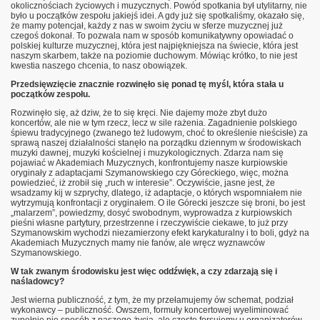
okolicznościach życiowych i muzycznych. Powód spotkania był utylitarny, nie
było u początków zespołu jakiejś idei. A gdy już się spotkaliśmy, okazało się,
że mamy potencjał, każdy z nas w swoim życiu w sferze muzycznej już
czegoś dokonał. To pozwala nam w sposób komunikatywny opowiadać o
polskiej kulturze muzycznej, która jest najpiękniejsza na świecie, która jest
naszym skarbem, także na poziomie duchowym. Mówiąc krótko, to nie jest
kwestia naszego chcenia, to nasz obowiązek.
Przedsięwzięcie znacznie rozwinęło się ponad tę myśl, która stała u
początków zespołu.
Rozwinęło się, aż dziw, że to się kręci. Nie dajemy może zbyt dużo
koncertów, ale nie w tym rzecz, lecz w sile rażenia. Zagadnienie polskiego
śpiewu tradycyjnego (zwanego też ludowym, choć to określenie nieścisłe) za
sprawą naszej działalności stanęło na porządku dziennym w środowiskach
muzyki dawnej, muzyki kościelnej i muzykologicznych. Zdarza nam się
pojawiać w Akademiach Muzycznych, konfrontujemy nasze kurpiowskie
oryginały z adaptacjami Szymanowskiego czy Góreckiego, więc, można
powiedzieć, iż zrobił się „ruch w interesie”. Oczywiście, jasne jest, że
wsadzamy kij w szprychy, dlatego, iż adaptacje, o których wspomniałem nie
wytrzymują konfrontacji z oryginałem. O ile Górecki jeszcze się broni, bo jest
„malarzem”, powiedzmy, dosyć swobodnym, wyprowadza z kurpiowskich
pieśni własne partytury, przestrzenne i rzeczywiście ciekawe, to już przy
Szymanowskim wychodzi niezamierzony efekt karykaturalny i to boli, gdyż na
Akademiach Muzycznych mamy nie fanów, ale wręcz wyznawców
Szymanowskiego.
W tak zwanym środowisku jest więc oddźwięk, a czy zdarzają się i
naśladowcy?
Jest wierna publiczność, z tym, że my przełamujemy ów schemat, podział
wykonawcy – publiczność. Owszem, formuły koncertowej wyeliminować
zupełnie nie sposób z naszego życia, ale często forsujemy u organizatorów