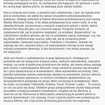
formułę polegającą na tym, że zachęcamy słuchających, by śpiewali z nami,
bo cechą tego śpiewu jest to, że śpiewają duże składy ludzkie.
Nas w zespole jest ośmiu, a powinno być czterdziestu, z tym, że logistycznie
jest to niemożliwe, bo wtedy by zebrać wszystkich potrzebowalibyśmy
autobusu. Dlatego jesteśmy w trakcie tworzenia przedsięwzięcia pod nazwą
Wielka Monodia Polska. O ile skład podstawowy liczy osiem osób, to w tej
otwartej formule, poszerzonej o naszych znajomych gdzieś z okolic, takich,
którym Pan Bóg dał głos, już znacznie więcej. Przyjdzie moment, że
zaśpiewamy tak, jak to powinno wyglądać, na przykład „Bogarodzicę” na
czterdzieści męskich głosów, ale nie na podstawie zapisu nutowego, czy, nie
daj Boże, polifonicznego aranżu, tylko tak, jak tę czcigodną pieśń
zapamiętała i śpiewała moja babka. Podobnie z chorałem. Jednak nie
zajmuję się nim, uważam wręcz, że wykonywanie chorału to też swego
rodzaju powołanie (twierdzę, iż dla duchownych i nie widzę powodu, by
ich wyręczać).
Jeśli zaś chodzi o naśladowców, to grup śpiewaczych, działających
podobnie jak my (wyłącznie tradycja ustna, żadnych rekonstrukcji, naturalna
emisja), na razie w publicznej przestrzeni nie widzę, ale mamy jedną zasługę
jeśli chodzi o oddziaływanie Monodii i moje osobiście (siedzę nad tematem
lat z góra dwadzieścia) w środowiskach, które wymieniłem wcześniej. Otóż,
kwestia ludowego śpiewu nabożnego stanęła na wokandzie, jest już obecna.
Działają bractwa śpiewacze, w różnych ośrodkach akademickich czy
duszpasterskich pojawiają się grupy, które zaczynają to praktykować. Mam
na myśli, na przykład Trójmiasto, Kraków, Toruń, Poznań, Lublin… To znaczy,
że coś zaczyna się dziać. Niektóre grupy pielgrzymkowe (myślę tutaj przede
wszystkim o tradycjonalistach indultowych, niegdyś od św. Benona, a
obecnie od św. Klemensa w Warszawie) umieszczają te polskie pieśni w
swoich śpiewnikach i ich używają. Coraz częściej pieśni owe podejmują też
muzycy folkowi, ale o tym przez wrodzoną grzeczność nie wspomnę.