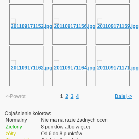
<-Powrót
1
2
3
4
Dalej ->
Objaśnienie kolorów:
Normalny
Nie ma na razie żadnych ocen
Zielony
8 punktów albo więcej
żółty
Od 6 do 8 punktów